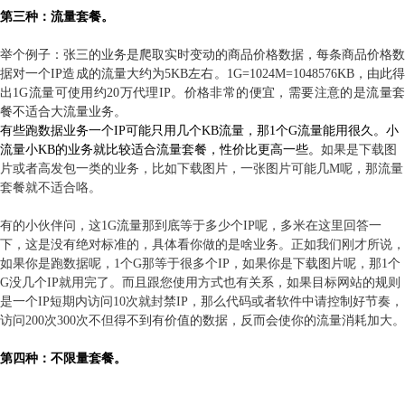
第三种：流量套餐。
举个例子：张三的业务是爬取实时变动的商品价格数据，
每条商品价格数
据对一个IP造成的流量大约为5KB左右。
1G=1024M=1048576KB，由此
出1G流量可使用约20万代理IP。
价格非常的便宜，需要注意的是流量
餐不适合大流量业务。
有些跑数据业务一个IP可能只用几个KB流量，那1个G流量能用很久。小
流量小KB的业务就比较适合流量套餐，性价比更高一些。
如果是下载图
片或者高发包一类的业务，比如下载图片，一张图片可能几M呢，那流量
套餐就不适合咯。
有的小伙伴问，这1G流量那到底等于多少个IP呢，多米在这里回答一
下，这是没有绝对标准的，具体看你做的是啥业务。正如我们刚才所说，
如果你是跑数据呢，1个G那等于很多个IP，如果你是下载图片呢，那1个
G没几个IP就用完了。而且跟您使用方式也有关系，
如果目标网站的规则
是一个IP短期内访问10次就封禁IP，那么代码或者软件中请控制好节奏，
访问200次300次不但得不到有价值的数据，反而会使你的流量消耗加大。
第四种：不限量套餐。