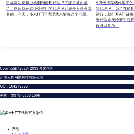
目标网站反爬虫检测到使用代理IP了还是被封禁
API链接存储代理IP
了，然后就开始怀疑使用的代理IP到底是不是高匿
到代理IP。为了在使
名的。今天，多米HTTP代理就来解答这个问题。
运行，就打开API链
米代理今天给新手程
议可以参考。
Copyright@2023- 2033 多米代理
河南云鹿网络科技有限公司
QQ：164279385
手机：(0379) 6863 1666
扫一扫联系微信客服
产品