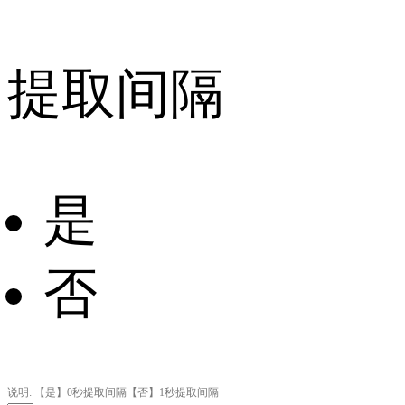
提取间隔
是
否
说明: 【是】0秒提取间隔【否】
1
秒提取间隔