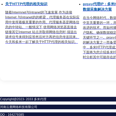
关于HTTP代理‍的相关知识
proxy代理IP：多
数据采集解决方案
随着Intermnet与Intranet的飞速发展,作为连接
Intemet 与Intranet的的桥梁，代理服务器在实际应
在当今网络时代，数
用中发挥着极其重要的作用。代理服务器是网络信
中至关重要的一环，
息的中转站。一般情况下,使用网络浏览器直接去
改进的技术。而如何
链接其它Intermet 站点并取得网络信息时,须送出
户隐私、确保数据稳
请求信号来得到应答然后对方再把信息传送回来。
关键环节之一。prox
今天和多米一起了解关于HTTP代理‍的相关知识。
的解决方案之一而备受
中，多米HTTP代理
下面将为您介绍多米H
时分析其中可能存在
Copyright@2023- 2033 多米代理
河南云鹿网络科技有限公司
QQ：164279385